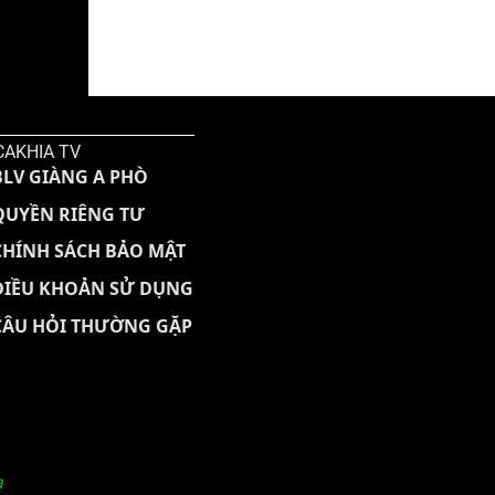
CAKHIA TV
BLV GIÀNG A PHÒ
QUYỀN RIÊNG TƯ
CHÍNH SÁCH BẢO MẬT
ĐIỀU KHOẢN SỬ DỤNG
CÂU HỎI THƯỜNG GẶP
a