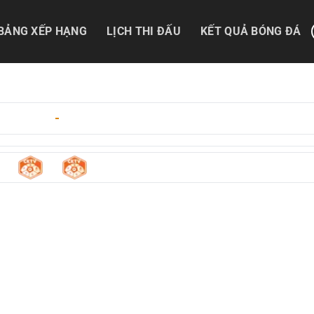
BẢNG XẾP HẠNG
LỊCH THI ĐẤU
KẾT QUẢ BÓNG ĐÁ
1/05/2026
-
02:00
0
0
rre
-
Ogc Nice