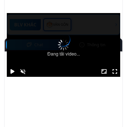
BLV KHÁC
VĂN GÔN
Chat
Thông tin
Đang tải video...