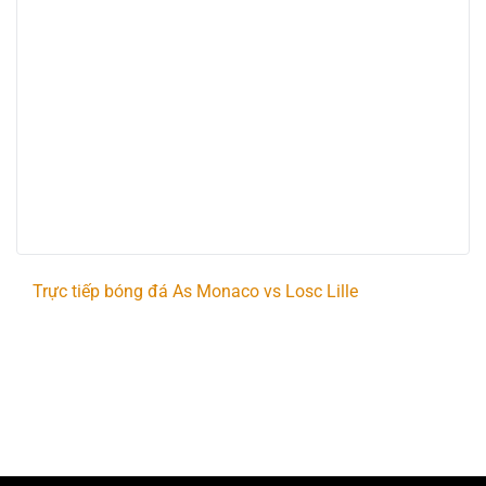
Trực tiếp bóng đá As Monaco vs Losc Lille
Trận đấu giữa
As Monaco
và
Losc Lille
thuộc
khuôn khổ
French Ligue 1
sẽ diễn ra vào lúc
02:00
.
Bình luận viên:
Giàng A Long
Tỷ số hiện tại:
0 - 0