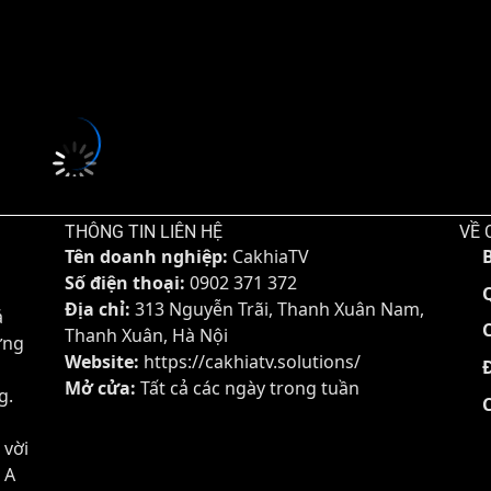
ổ
Italian Serie A
sẽ diễn ra vào lúc
20:00
.
Đang tải video...
THÔNG TIN LIÊN HỆ
VỀ 
Tên doanh nghiệp:
CakhiaTV
Số điện thoại:
0902 371 372
Địa chỉ:
313 Nguyễn Trãi, Thanh Xuân Nam,
á
Thanh Xuân, Hà Nội
ững
Website:
https://cakhiatv.solutions/
Mở cửa:
Tất cả các ngày trong tuần
g.
 vời
 A