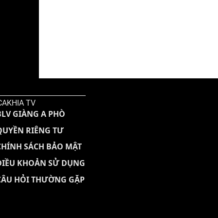
CAKHIA TV
BLV GIÀNG A PHÒ
QUYỀN RIÊNG TƯ
CHÍNH SÁCH BẢO MẬT
ĐIỀU KHOẢN SỬ DỤNG
CÂU HỎI THƯỜNG GẶP