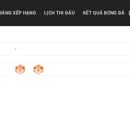
BẢNG XẾP HẠNG
LỊCH THI ĐẤU
KẾT QUẢ BÓNG ĐÁ
5/2026
-
20:00
3
0
onese
-
Pisa