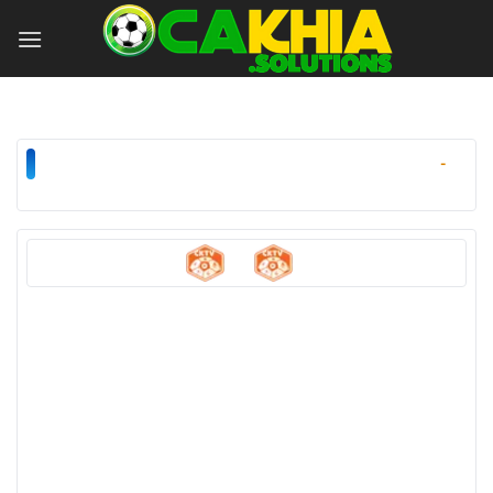
Chuyển
đến
nội
dung
Link trực tiếp trận
Kaa Gent
VS
Anderlecht
ngày 10/05/2026
-
18:30
1
1
Kaa Gent
-
Anderlecht