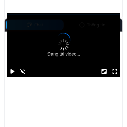
Chat
Thông tin
Đang tải video...