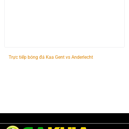
Trực tiếp bóng đá Kaa Gent vs Anderlecht
Trận đấu giữa
Kaa Gent
và
Anderlecht
thuộc
khuôn khổ
Belgian Pro League
sẽ diễn ra vào lúc
18:30
.
Bình luận viên:
Giàng A Sún
Tỷ số hiện tại:
1 - 1