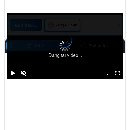
BLV KHÁC
Giàng A Chiến
Chat
Thông tin
Đang tải video...