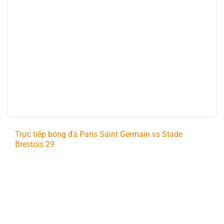
Trực tiếp bóng đá Paris Saint Germain vs Stade
Brestois 29
Trận đấu giữa
Paris Saint Germain
và
Stade
Brestois 29
thuộc khuôn khổ
French Ligue 1
sẽ
diễn ra vào lúc
02:00
.
Bình luận viên:
Giàng A Lỏ
Tỷ số hiện tại:
0 - 0