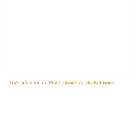
Trực tiếp bóng đá Piast Gliwice vs Gks Katowice
Trận đấu giữa
Piast Gliwice
và
Gks Katowice
thuộc khuôn khổ
PKO Bank Polski EKSTRAKLASA
sẽ diễn ra vào lúc
17:15
.
Bình luận viên:
Giàng A Sếu
Tỷ số hiện tại:
0 - 0