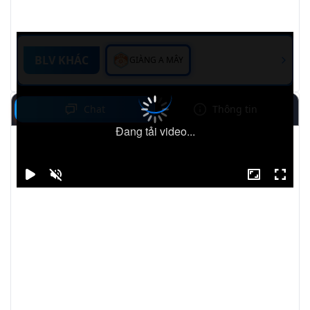
BLV KHÁC
GIÀNG A MÂY
Chat
Thông tin
Đang tải video...