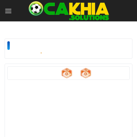
Chuyển
đến
nội
dung
Link trực tiếp trận
Sekhukhune United
VS
Kaizer Chiefs
ngày 10/05/2026
-
22:30
0
0
Sekhukhune United
-
Kaizer Chiefs