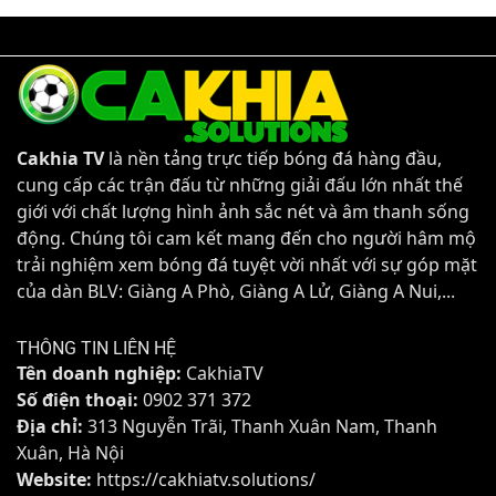
Cakhia TV
là nền tảng trực tiếp bóng đá hàng đầu,
cung cấp các trận đấu từ những giải đấu lớn nhất thế
giới với chất lượng hình ảnh sắc nét và âm thanh sống
động. Chúng tôi cam kết mang đến cho người hâm mộ
trải nghiệm xem bóng đá tuyệt vời nhất với sự góp mặt
của dàn BLV: Giàng A Phò, Giàng A Lử, Giàng A Nui,...
THÔNG TIN LIÊN HỆ
Tên doanh nghiệp:
CakhiaTV
Số điện thoại:
0902 371 372
Địa chỉ:
313 Nguyễn Trãi, Thanh Xuân Nam, Thanh
Xuân, Hà Nội
Website:
https://cakhiatv.solutions/